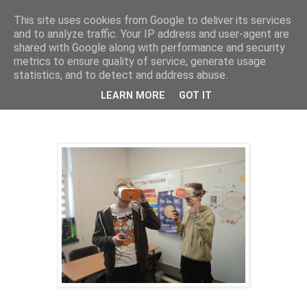
This site uses cookies from Google to deliver its services
AS Inowrocław
and to analyze traffic. Your IP address and user-agent are
shared with Google along with performance and security
metrics to ensure quality of service, generate usage
statistics, and to detect and address abuse.
wtorek, 20 maja 2025
Wspominki czyli Drzwi Otwarte 2025
LEARN MORE
GOT IT