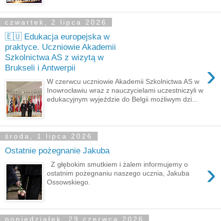
czwartek, 2 lipca 2026
🇪🇺 Edukacja europejska w
praktyce. Uczniowie Akademii
Szkolnictwa AS z wizytą w
›
Brukseli i Antwerpii
W czerwcu uczniowie Akademii Szkolnictwa AS w
Inowrocławiu wraz z nauczycielami uczestniczyli w
edukacyjnym wyjeździe do Belgii możliwym dzi...
środa, 1 lipca 2026
Ostatnie pożegnanie Jakuba
›
Z głębokim smutkiem i żalem informujemy o
ostatnim pożegnaniu naszego ucznia, Jakuba
Ossowskiego.
poniedziałek, 29 czerwca 2026