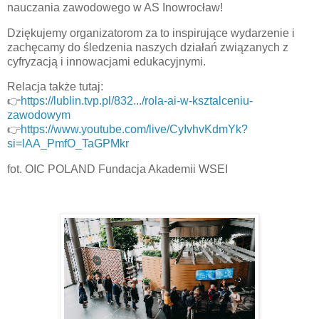
nauczania zawodowego w AS Inowrocław!
Dziękujemy organizatorom za to inspirujące wydarzenie i
zachęcamy do śledzenia naszych działań związanych z
cyfryzacją i innowacjami edukacyjnymi.
Relacja także tutaj:
👉
https://lublin.tvp.pl/832.../rola-ai-w-ksztalceniu-
zawodowym
👉
https://www.youtube.com/live/CyIvhvKdmYk?
si=lAA_PmfO_TaGPMkr
fot. OIC POLAND Fundacja Akademii WSEI