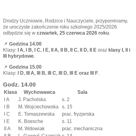
Drodzy Uczniowie, Rodzice i Nauczyciele, przypominamy,
że uroczyste zakończenie roku szkolnego 2025/2026
odbędzie się w
czwartek, 25 czerwca 2026 roku
.
📌
Godzina 14.00
Klasy:
I A, I B, I C, I E, II A, II B, II C, II D, II E
oraz
klasy I, II i
III hybrydowe
.
📌
Godzina 15.00
Klasy:
I D, III A, III B, III C, III D, III E oraz III F
.
Godz. 14.00
Klasa
Wychowawca
Sala
I A
J. Pacholska
s. 2
I B
M. Wojciechowska
s. 15
I C
E. Tomaszewska
prac. fryzjerska
I E
K. Boesche
s. 11
II A
M. Wdowiak
prac. mechaniczna
II B
L. Gawryś-Czarniak
s. 14