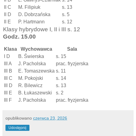
II C
M. Filipiuk
s. 13
II D
D. Dobrzańska
s. 5
II E
P. Hartmann
s. 12
Klasy hybrydowe I, II i III s. 12
Godz. 15.00
Klasa
Wychowawca
Sala
I D
B. Świerska
s. 15
III A
J. Pacholska
prac. fryzjerska
III B
E. Tomaszewska
s. 11
III C
M. Pokojski
s. 14
III D
R. Bilewicz
s. 13
III E
B. Łukaszewski
s. 2
III F
J. Pacholska
prac. fryzjerska
opublikowano
czerwca 23, 2026
Udostępnij