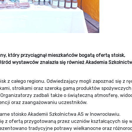
ny, który przyciągnął mieszkańców bogatą ofertą stoisk,
Wśród wystawców znalazła się również Akademia Szkolnict
oisk z całego regionu. Odwiedzający mogli zapoznać się z rę
ami, stroikami oraz szeroką gamą produktów spożywczych
 Organizatorzy zadbali także o świąteczną atmosferę, wid
wencji oraz zaangażowaniu uczestników.
rne stoisko Akademii Szkolnictwa AS w Inowrocławiu.
ię z ofertą przygotowaną przez uczniów kształcących się 
ezentowano tradycyjne potrawy wielkanocne oraz różnoro