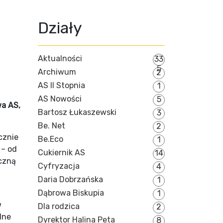
Działy
Aktualności
33
5
Archiwum
2
AS II Stopnia
1
AS Nowości
5
wa AS,
Bartosz Łukaszewski
3
Be. Net
2
cznie
Be.Eco
1
 – od
Cukiernik AS
14
oczną
Cyfryzacja
4
Daria Dobrzańska
1
Dąbrowa Biskupia
1
w
Dla rodzica
2
dne
Dyrektor Halina Peta
8