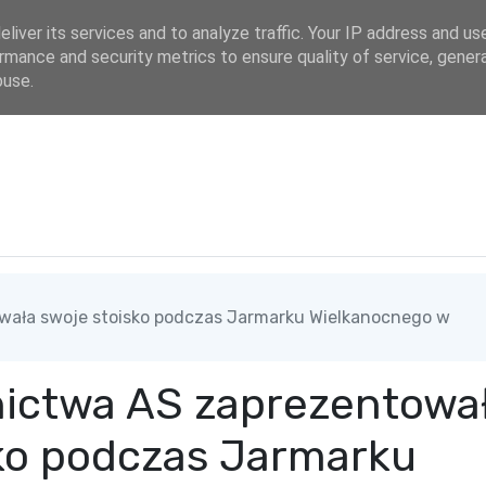
dres
liver its services and to analyze traffic. Your IP address and us
rmance and security metrics to ensure quality of service, gene
buse.
ała swoje stoisko podczas Jarmarku Wielkanocnego w
ictwa AS zaprezentowa
sko podczas Jarmarku