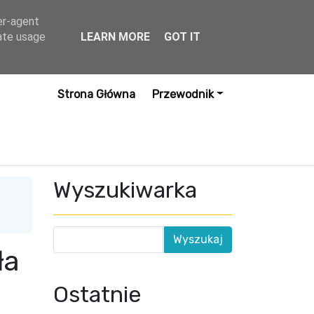
er-agent
rate usage
LEARN MORE
GOT IT
Strona Główna
Przewodnik
Wyszukiwarka
ła
Ostatnie