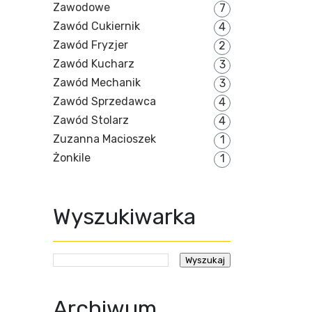
Zawodowe
7
Zawód Cukiernik
4
Zawód Fryzjer
2
Zawód Kucharz
3
Zawód Mechanik
3
Zawód Sprzedawca
4
Zawód Stolarz
4
Zuzanna Macioszek
1
Żonkile
1
Wyszukiwarka
Archiwum