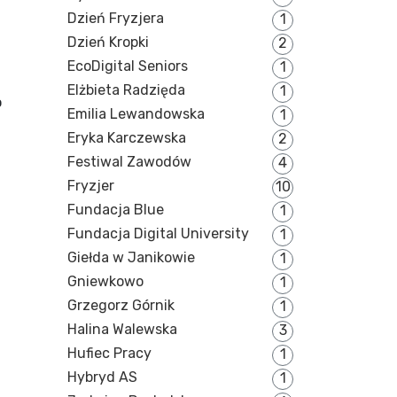
Dzień Fryzjera
1
Dzień Kropki
2
EcoDigital Seniors
1
Elżbieta Radzięda
1
o
Emilia Lewandowska
1
Eryka Karczewska
2
Festiwal Zawodów
4
Fryzjer
10
Fundacja Blue
1
Fundacja Digital University
1
Giełda w Janikowie
1
Gniewkowo
1
Grzegorz Górnik
1
Halina Walewska
3
Hufiec Pracy
1
Hybryd AS
1