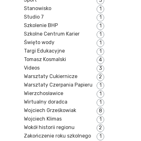
3
Stanowisko
1
Studio 7
1
Szkolenie BHP
1
Szkolne Centrum Karier
1
Święto wody
1
Targi Edukacyjne
1
Tomasz Kosmalski
4
Videos
3
Warsztaty Cukiernicze
2
Warsztaty Czerpania Papieru
1
Wierzchosławice
1
Wirtualny doradca
1
Wojciech Grześkowiak
8
Wojciech Klimas
1
Wokół historii regionu
2
Zakończenie roku szkolnego
1