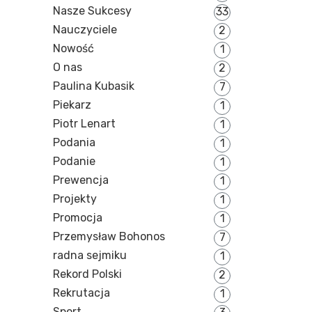
Nasze Sukcesy
33
Nauczyciele
2
Nowość
1
O nas
2
Paulina Kubasik
7
Piekarz
1
Piotr Lenart
1
Podania
1
Podanie
1
Prewencja
1
Projekty
1
Promocja
1
Przemysław Bohonos
7
radna sejmiku
1
Rekord Polski
2
Rekrutacja
1
Sport