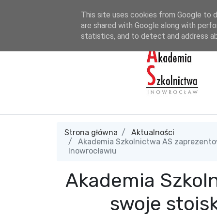
tel. 690 665 990
sekretariat@akademiaszkolnictwa.pl
A
This site uses cookies from Google to de
are shared with Google along with perfo
statistics, and to detect and address a
Strona główna
Aktualności
Akademia Szkolnictwa AS zaprezentow
Inowrocławiu
Akademia Szkoln
swoje stoi