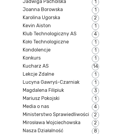
Jadwiga Pacholska
1
Joanna Borowska
1
Karolina Ugorska
2
Kevin Aiston
1
Klub Technologiczny AS
4
Koło Technologiczne
1
Kondolencje
1
Konkurs
1
Kucharz AS
14
Lekcje Zdalne
1
Lucyna Gawryś-Czarniak
1
Magdalena Filipiuk
3
Mariusz Pokojski
1
Media o nas
4
Ministerstwo Sprawiedliwości
2
Mirosława Wojciechowska
2
Nasza Działalność
8