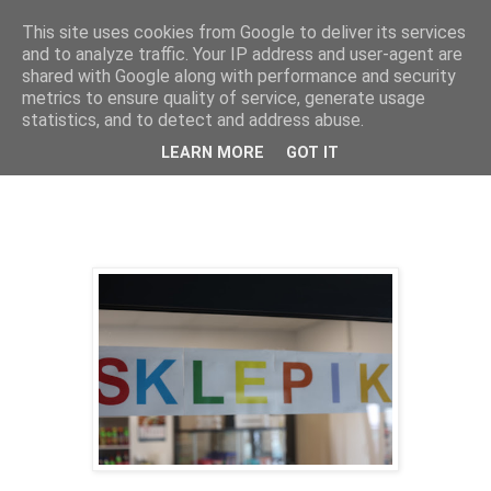
This site uses cookies from Google to deliver its services
AS Inowrocław
and to analyze traffic. Your IP address and user-agent are
shared with Google along with performance and security
metrics to ensure quality of service, generate usage
statistics, and to detect and address abuse.
wtorek, 2 września 2025
Codziennie w sklepiku szkolnym!
LEARN MORE
GOT IT