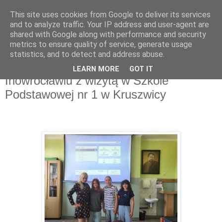
This site uses cookies from Google to deliver its services
AS Inowrocław
and to analyze traffic. Your IP address and user-agent are
shared with Google along with performance and security
metrics to ensure quality of service, generate usage
statistics, and to detect and address abuse.
wtorek, 17 czerwca 2025
Akademia Szkolnictwa AS w
LEARN MORE
GOT IT
Inowrocławiu z wizytą w Szkole
Podstawowej nr 1 w Kruszwicy