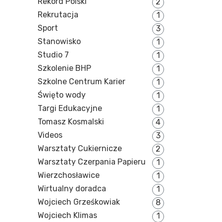
Rekord Polski
2
Rekrutacja
1
Sport
3
Stanowisko
1
Studio 7
1
Szkolenie BHP
1
Szkolne Centrum Karier
1
Święto wody
1
Targi Edukacyjne
1
Tomasz Kosmalski
4
Videos
3
Warsztaty Cukiernicze
2
Warsztaty Czerpania Papieru
1
Wierzchosławice
1
Wirtualny doradca
1
Wojciech Grześkowiak
8
Wojciech Klimas
1