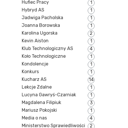
Hufiec Pracy
1
Hybryd AS
1
Jadwiga Pacholska
1
Joanna Borowska
1
Karolina Ugorska
2
Kevin Aiston
1
Klub Technologiczny AS
4
Koło Technologiczne
1
Kondolencje
1
Konkurs
1
Kucharz AS
14
Lekcje Zdalne
1
Lucyna Gawryś-Czarniak
1
Magdalena Filipiuk
3
Mariusz Pokojski
1
Media o nas
4
Ministerstwo Sprawiedliwości
2