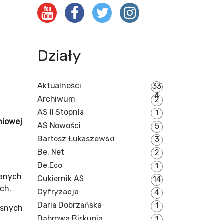
Działy
Aktualności
33
4
Archiwum
2
AS II Stopnia
1
niowej
AS Nowości
5
Bartosz Łukaszewski
3
Be. Net
2
Be.Eco
1
zanych
Cukiernik AS
14
ych.
Cyfryzacja
4
Daria Dobrzańska
1
zesnych
Dąbrowa Biskupia
1