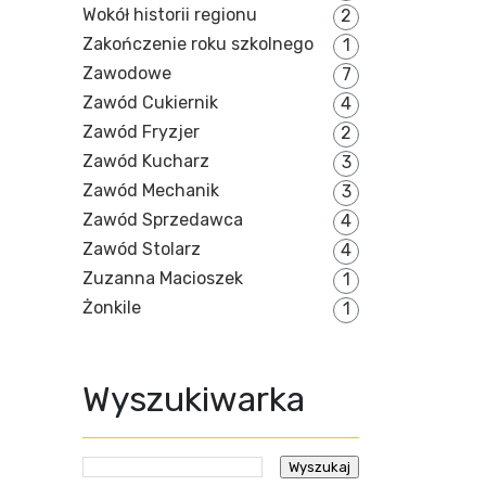
Wokół historii regionu
2
Zakończenie roku szkolnego
1
Zawodowe
7
Zawód Cukiernik
4
Zawód Fryzjer
2
Zawód Kucharz
3
Zawód Mechanik
3
Zawód Sprzedawca
4
Zawód Stolarz
4
Zuzanna Macioszek
1
Żonkile
1
Wyszukiwarka