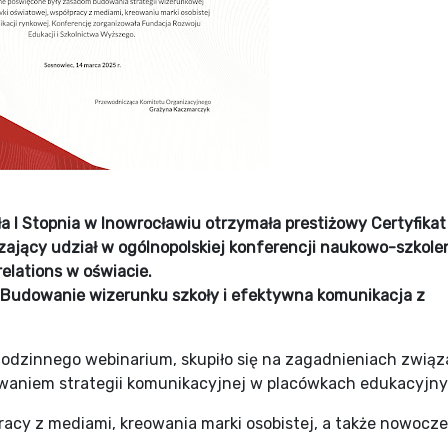
 I Stopnia w Inowrocławiu otrzymała prestiżowy Certyfikat
ający udział w ogólnopolskiej konferencji naukowo-szkole
relations w oświacie.
Budowanie wizerunku szkoły i efektywna komunikacja z
odzinnego webinarium, skupiło się na zagadnieniach zwią
waniem strategii komunikacyjnej w placówkach edukacyjn
łpracy z mediami, kreowania marki osobistej, a także nowoc