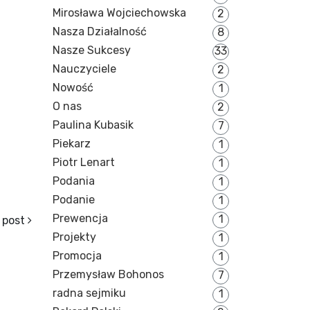
Mirosława Wojciechowska
2
Nasza Działalność
8
Nasze Sukcesy
33
Nauczyciele
2
Nowość
1
O nas
2
Paulina Kubasik
7
Piekarz
1
Piotr Lenart
1
Podania
1
Podanie
1
Prewencja
1
 post
Projekty
1
Promocja
1
Przemysław Bohonos
7
radna sejmiku
1