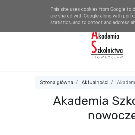
tel. 690 665 990
sekretariat@akademiaszkolnictwa.pl
A
This site uses cookies from Google to de
are shared with Google along with perfo
statistics, and to detect and address a
Strona główna
Aktualności
Akademi
Akademia Szko
nowocze