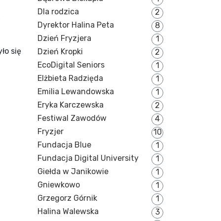
Dla rodzica
2
Dyrektor Halina Peta
8
Dzień Fryzjera
1
ło się
Dzień Kropki
2
EcoDigital Seniors
1
Elżbieta Radzięda
1
Emilia Lewandowska
1
Eryka Karczewska
2
Festiwal Zawodów
4
Fryzjer
10
Fundacja Blue
1
Fundacja Digital University
1
Giełda w Janikowie
1
Gniewkowo
1
Grzegorz Górnik
1
Halina Walewska
3