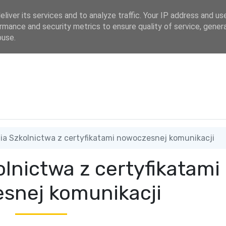
dres
liver its services and to analyze traffic. Your IP address and us
rmance and security metrics to ensure quality of service, gene
buse.
a Szkolnictwa z certyfikatami nowoczesnej komunikacji
lnictwa z certyfikatami
snej komunikacji