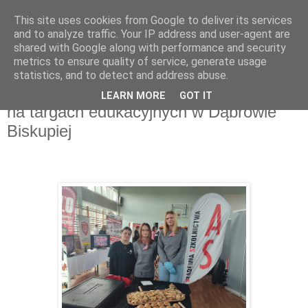
This site uses cookies from Google to deliver its services
AS Inowrocław
and to analyze traffic. Your IP address and user-agent are
shared with Google along with performance and security
metrics to ensure quality of service, generate usage
statistics, and to detect and address abuse.
środa, 26 marca 2025
Akademia Szkolnictwa AS Inowrocław
LEARN MORE
GOT IT
na targach edukacyjnych w Dąbrowie
Biskupiej