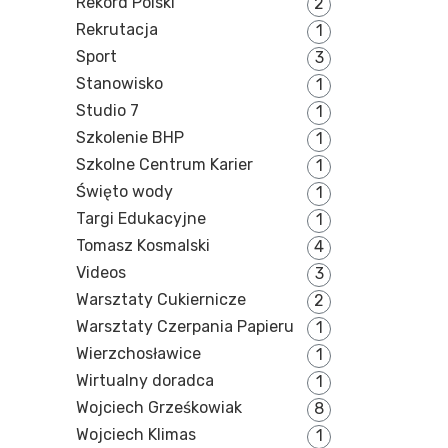
Rekord Polski
2
Rekrutacja
1
Sport
3
Stanowisko
1
Studio 7
1
Szkolenie BHP
1
Szkolne Centrum Karier
1
Święto wody
1
Targi Edukacyjne
1
Tomasz Kosmalski
4
Videos
3
Warsztaty Cukiernicze
2
Warsztaty Czerpania Papieru
1
Wierzchosławice
1
Wirtualny doradca
1
Wojciech Grześkowiak
8
Wojciech Klimas
1