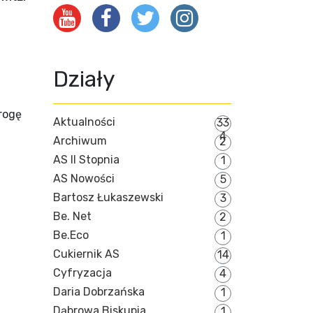
Działy
rogę
Aktualności
33
4
Archiwum
2
AS II Stopnia
1
AS Nowości
5
Bartosz Łukaszewski
3
Be. Net
2
Be.Eco
1
Cukiernik AS
14
Cyfryzacja
4
Daria Dobrzańska
1
Dąbrowa Biskupia
1