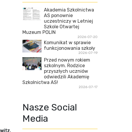
Akademia Szkolnictwa
AS ponownie
uczestniczy w Letniej
Szkole Otwartej
Muzeum POLIN
2026-07-20
Komunikat w sprawie
funkcjonowania szkoły
2026-07-19
Przed nowym rokiem
szkolnym. Rodzice
przyszłych uczniów
odwiedzili Akademię
Szkolnictwa AS!
2026-07-17
Nasze Social
Media
witz.