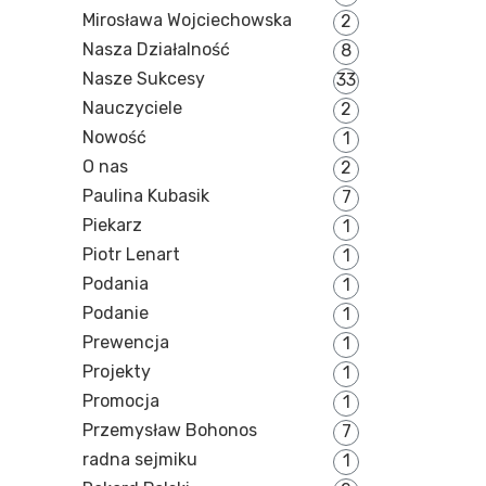
Mirosława Wojciechowska
2
Nasza Działalność
8
Nasze Sukcesy
33
Nauczyciele
2
Nowość
1
O nas
2
Paulina Kubasik
7
Piekarz
1
Piotr Lenart
1
Podania
1
Podanie
1
Prewencja
1
Projekty
1
Promocja
1
Przemysław Bohonos
7
radna sejmiku
1