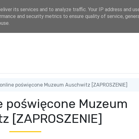
dres
liver its services and to analyze traffic. Your IP address and us
rmance and security metrics to ensure quality of service, gene
buse.
 online poświęcone Muzeum Auschwitz [ZAPROSZENIE]
ne poświęcone Muzeum
tz [ZAPROSZENIE]