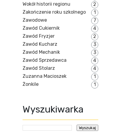
Wokół historii regionu
2
Zakończenie roku szkolnego
1
Zawodowe
7
Zawód Cukiernik
4
Zawód Fryzjer
2
Zawód Kucharz
3
Zawód Mechanik
3
Zawód Sprzedawca
4
Zawód Stolarz
4
Zuzanna Macioszek
1
Żonkile
1
Wyszukiwarka