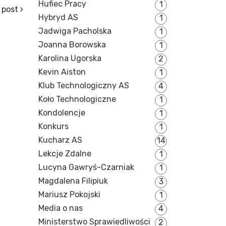
Hufiec Pracy
1
 post
Hybryd AS
1
Jadwiga Pacholska
1
Joanna Borowska
1
Karolina Ugorska
2
Kevin Aiston
1
Klub Technologiczny AS
4
Koło Technologiczne
1
Kondolencje
1
Konkurs
1
Kucharz AS
14
Lekcje Zdalne
1
Lucyna Gawryś-Czarniak
1
Magdalena Filipiuk
3
Mariusz Pokojski
1
Media o nas
4
Ministerstwo Sprawiedliwości
2