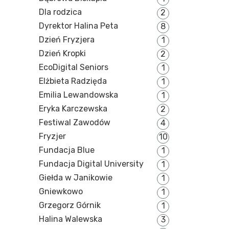
Dla rodzica
2
Dyrektor Halina Peta
8
Dzień Fryzjera
1
Dzień Kropki
2
EcoDigital Seniors
1
Elżbieta Radzięda
1
Emilia Lewandowska
1
Eryka Karczewska
2
Festiwal Zawodów
4
Fryzjer
10
Fundacja Blue
1
Fundacja Digital University
1
Giełda w Janikowie
1
Gniewkowo
1
Grzegorz Górnik
1
Halina Walewska
3