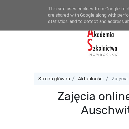
tel. 690 665 990
sekretariat@akademiaszkolnictwa.pl
A
This site uses cookies from Google to de
are shared with Google along with perfo
statistics, and to detect and address a
Strona główna
Aktualności
Zajęcia
Zajęcia onli
Auschwi